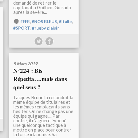
demandé de retirer le
capitanat à Guilhem Guirado
après la sévère...
,
,
,
#FFR
#NOS BLEUS
#italie
,
#SPORT
#rugby plaisir
5 Mars 2019
N°224 : Bis
Répetita….mais dans
quel sens ?
J acques Brunel a reconduit la
même équipe de titulaires et
les mêmes remplaçants sans
hésiter. On ne change pas une
équipe qui gagne.... Par
contre, il n’a guère évoqué
une quelconque tactique à
mettre en place pour contrer
la force irlandaise. Sa