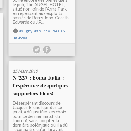
boire encore des bières dans
le pub, The ANGEL HOTEL,
situé non loin de l’Arms Park
en repensant aux exploits
passés de Barry John, Gareth
Edwards ou J.P....
,
#rugby
#tournoi des six
nations
15 Mars 2019
N°227 : Forza Italia :
l’espérance de quelques
supporters bleus!
Désespérant discours de
Jacques Brunel qui, dès ce
jeudi, a dû justifier ses choix
pour ce dernier match du
tournoi, sans compter la
dernière polémique où il a dû
reconnaître qu’on lui avait