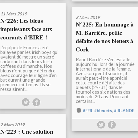
11 Mars 2019
8 Mars 2019
N°226: Les bleus
N°225: En hommage à
impuissants face aux
M. Barrière, petite
courants d’EIRE !
défaite de nos bleuets à
L’équipe de France a été
Cork
balayée par les irish boys qui
avaient dû mettre un sacré
Raoul Barrière s'en est allé
carburant dans leurs Irish
aujourd'hui lors de la journée
coffees du dimanche. Nos
internationale de la femme.
bleus n’ont pu que défendre
Avec son gentil sourire, il
avec courage leur ligne d’en
aurait peut-être apprécié
but durant une grande
cette courte défaite des
première mi-temps. Ils se
bleuets (29-31) dans le
ressaisirent...
tournoi des six nations des
moins de 20 ans. Pourtant
certains...
,
,
#FFR
#bleuets
#IRLANDE
2 Mars 2019
N°223 : Une solution