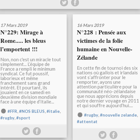
17 Mars 2019
16 Mars 2019
N°229: Mirage à
N°228 : Pensée aux
Rome..... les bleus
victimes de la folie
l’emportent !!!
humaine en Nouvelle-
Zélande
Non, non c'est un miracle tout
simplement... L’équipe de
En cette fin de tournoi des six
France a rempli le minimum
nations où gallois et irlandais
syndical. Ce fut poussif,
vont s’affronter pour le
laborieux et même
remporter, ayons une
franchement sans grand
attention particulière pour la
intérêt. Et pourtant, ils
communauté néo-zélandaise
jouaient en ce samedi en
que nous apprécions depuis
deuxième division mondiale
notre dernier voyage en 2011
face à une équipe d’Italie...
et qui souffre aujourd’hui....
,
,
,
#FFR
#NOS BLEUS
#italie
,
,
#rugby
#nouvelle zelande
,
#rugby
#sport
#attentat