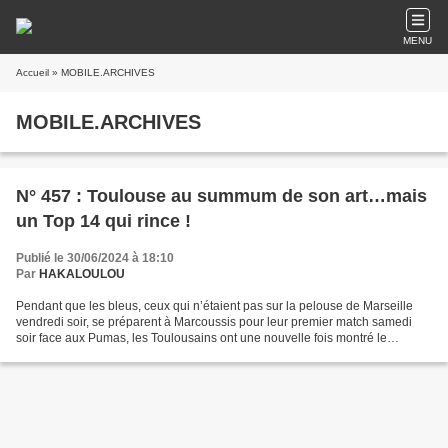
MENU
Accueil
» MOBILE.ARCHIVES
MOBILE.ARCHIVES
N° 457 : Toulouse au summum de son art…mais
un Top 14 qui rince !
Publié le 30/06/2024 à 18:10
Par
HAKALOULOU
Pendant que les bleus, ceux qui n’étaient pas sur la pelouse de Marseille
vendredi soir, se préparent à Marcoussis pour leur premier match samedi
soir face aux Pumas, les Toulousains ont une nouvelle fois montré le
bouclier de Brennus à leurs supporters...